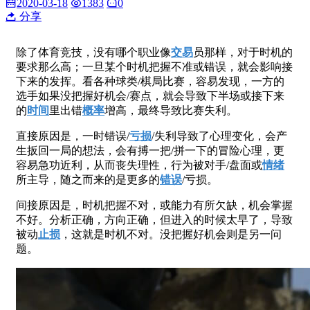
2020-03-18
1383
0
分享
除了体育竞技，没有哪个职业像
交易
员那样，对于时机的
要求那么高；一旦某个时机把握不准或错误，就会影响接
下来的发挥。看各种球类/棋局比赛，容易发现，一方的
选手如果没把握好机会/赛点，就会导致下半场或接下来
的
时间
里出错
概率
增高，最终导致比赛失利。
直接原因是，一时错误/
亏损
/失利导致了心理变化，会产
生扳回一局的想法，会有搏一把/拼一下的冒险心理，更
容易急功近利，从而丧失理性，行为被对手/盘面或
情绪
所主导，随之而来的是更多的
错误
/亏损。
间接原因是，时机把握不对，或能力有所欠缺，机会掌握
不好。分析正确，方向正确，但进入的时候太早了，导致
被动
止损
，这就是时机不对。没把握好机会则是另一问
题。