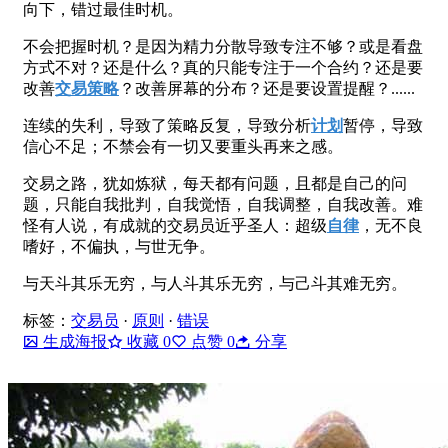
向下，错过最佳时机。
不会把握时机？是因为精力分散导致专注不够？或是看盘
方式不对？还是什么？真的只能专注于一个合约？还是要
改善
交易策略
？改善屏幕的分布？还是要设置提醒？......
连续的失利，导致了策略反复，导致分析
计划
暂停，导致
信心不足；不禁会有一切又要重头再来之感。
交易之路，犹如炼狱，每天都有问题，且都是自己的问
题，只能自我批判，自我觉悟，自我调整，自我改善。难
怪有人说，有成就的交易员近乎圣人：超级
自律
，无不良
嗜好，不偏执，与世无争。
与天斗其乐无穷，与人斗其乐无穷，与己斗其难无穷。
标签：
交易员
·
原则
·
错误
生成海报
收藏
0
点赞
0
分享