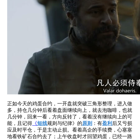
正如今天的鸡蛋合约，一开盘就突破三角形整理，进入做
多，持仓几分钟后看着盘面继续向上，就去泡咖啡，也就
几分钟，回来一看，方向反转了，看着没有继续向上的可
能，且记得
《
短线
规则与纪律》的
原则
：有
盈利
后又亏损
应及时平仓，于是主动止损。看着高企的手续费，心塞塞
地看铁矿石合约去了；上午收盘时才回望鸡蛋，已经一路