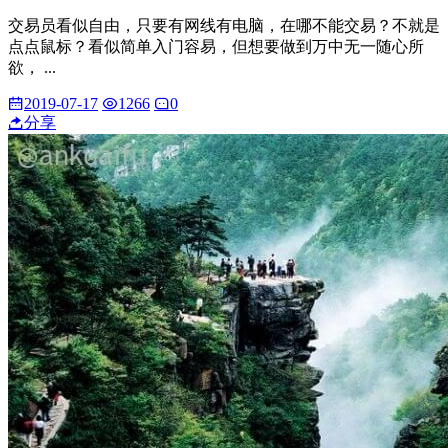
交易员看似自由，只要有网线有电脑，在哪不能交易？不就是
点点鼠标？看似简单入门容易，但想要做到万中无一随心所
欲， ...
2019-07-17
1266
0
分享