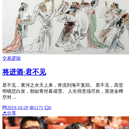
交易逻辑
将进酒·君不见
君不见，黄河之水天上来，奔流到海不复回。 君不见，高堂
明镜悲白发，朝如青丝暮成雪。 人生得意须尽欢，莫使金樽
空对 ...
2019-10-29
1171
0
分享