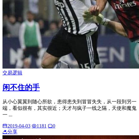
交易逻辑
闲不住的手
从小心翼翼到随心所欲，患得患失到冒冒失失，从一段到另一
端，看似很有，其实很近；天才与疯子一线之隔，天使和魔鬼
一 ...
2019-04-03
1181
0
分享