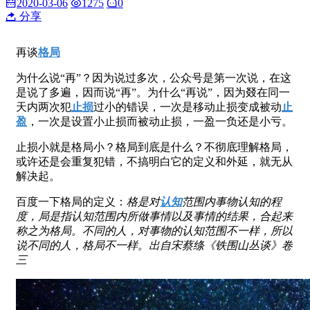
2020-03-06
1275
0
分享
​再谈
格局
为什么说“再”？因为说过多次，公众号是第一次说，在这
是说了多遍，因而说“再”。为什么“再说”，因为叕在同一
天内两次犯
止损
过小的错误，一次是移动止损变成被动
止
盈
，一次是设置小止损而被动止损，一盈一负还是小亏。
​止损小就是格局小？格局到底是什么？不彻底理解格局，
或许还是会重复犯错，不搞明白它的定义和外延，就无从
解决起​。
​百度一下格局的定义：
格是对
认知
范围内事物认知的程
度，局是指认知范围内所做事情以及事情的结果，合起来
称之为格局。不同的人，对事物的认知范围不一样，所以
说不同的人，格局不一样。出自宋蔡绦《铁围山丛谈》卷
三