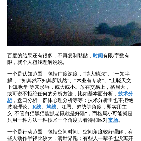
百度的结果还有很多，不再复制黏贴，
时间
有限/字数有
限，就个人粗浅理解说说​。
一个是认知范围，包括广度深度，“博大精深”、“一知半
解”、“知其然不知其所以然”、“术业有专攻”、“上晓天文
下知地理”等来形容，或大或小​。放在交易上，格局大，
或可说不拒绝任何的分析方法，比如基本面分析，
技术分
析
，盘口分析，群体心理分析等等；技术分析里也不拒绝
波浪理论、
K线
、
均线
、江恩、趋势等角度，即实用主
义”不管白猫黑猫能抓老鼠就是好猫“，而格局小可能就是
只用一种方法一种技术一个角度去看待和应对
市场
。
一个是行动范围，包括空间时间。空间角度较好理解，有
些人动作半径比较大，满世界跑​；有些人一辈子也没离开