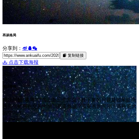
再谈格局
分享到：
复制链接
点击下载海报
06
2020/03
再谈格局
粗浅理解“格局”包含上面三个方面，接下来的问题是如果提高
格局？如何在交易中增加​更多角度？​看更长的周期？​等待更大
的空间？
@ ankuaifu