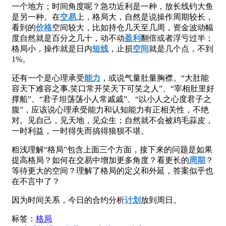
一个地方​；​时间角度呢？急功近利是一种，​放长线钓大鱼
是另一种​。在
交易
上，格局大，自然是说操作周期较长，
看到的
价格
空间较大，比如持仓几天至几周，资金波动幅
度自然就是百分之几十，动不动
盈利
翻倍或者浮亏过半​；
格局小，操作就是日内
短线
，止损
空间
就是几个点，不到
1%​。
还有一个是心理承受
能力
，或说气量​肚量胸襟​。“大肚能
容天下难容之事,笑口常开笑天下可笑之人”、“宰相肚里好
撑船”、“君子坦荡荡小人常戚戚”、“以小人之心度君子之
腹”，应该说心理承受能力和认知能力有正相关性，不绝
对​。​见自己，见天地，见众生​；自然就不会被鸡毛蒜皮，
一时利益，一时​得失而搞得狼狈不堪。
粗浅理解“格局”包含上面三个方面，接下来的问题是如果
提高格局？如何在交易中增加​更多角度？​看更长的
周期
？​
等待更大的空间？​理解了格局的定义和外延，答案似乎也
在不言中了？
因为时间关系，今日的合约分析
计划
放到周日​。
标签：
格局