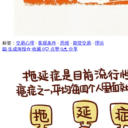
标签：
交易心理
·
客观条件
·
思维
·
期货交易
·
理论
生成海报
收藏
0
点赞
0
分享