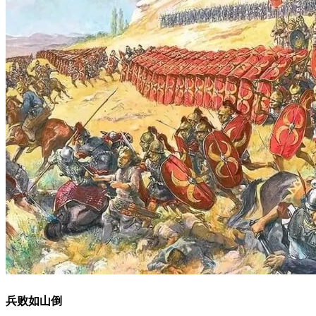
兵败如山倒