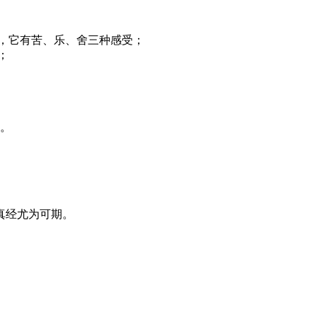
，它有苦、乐、舍三种感受；
；
。
真经尤为可期。