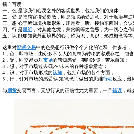
摘自百度：
一、色 是除我们心灵之外的客观世界，包括我们的身体；
二、受 是指感官接受刺激，即是领取纳受之意。对于顺境与
三、想 心于所知境执取形象，即是看、听、接触东西时，会
四、行 是
思维
，对其他之境，关贪嗔等之善恶，为一切心之作
五、识 能够知觉外面境界的心，称为识，意识，形成概念等等
这里对
期货
交易
中的色受想行识做个个人化的诠释，供参考：
1，色，即市场，由众多不以人的意志为转移的客观存在，包
2，受，即交易员对
市场
的感知感受，期间冷暖，苦乐自知；
3，想，对于市场过去/现在/未来的各种想象意念；
4，识，对于市场形成的
认知
，包括市场的各个方面；
5，行，针对市场的感受/认知/意念而做出的思维
行动
反应，最
与
期货
交易而言，受想行识的正确性尤为重要，一旦
错误
，就