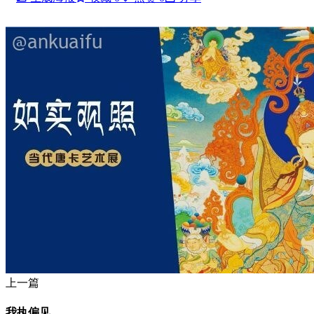
上一篇
我执偏见