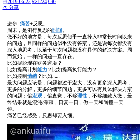
2019-06-22
1224
0
分享
进步=
痛苦
+反思。
周末，是例行反思的
时间
。
做不好的地方是，每次反思似乎一直掉入非常长时间以来
的问题，且同样的问题似乎没有答案，还是说每次都没有
深入地思考，以至于每次问题都没有具体的解决方案。周
而复始，一样的问题一直存在。
比如摆脱现在财务窘境？
比如提高计划
能力
？比如提高执行能力？
比如控制
情绪
？比如......
最大问题应该是，问题都过于宏大，没有更多深入思考，
更多的分解，更多的细节问题，更多可以有具体解决方案
的问题；偏
宏观
，偏直觉，不够
理性
，不够细致入微，最
终结果就是混沌/浑噩，日复一日，做一天和尚撞一天
钟。
痛苦已经感受，反思却要入细。