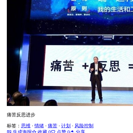
痛苦反思进步
标签：
思维
·
情绪
·
痛苦
·
计划
·
风险控制
生成海报
收藏
0
点赞
0
分享