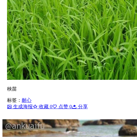
秧苗
标签：
耐心
生成海报
收藏
0
点赞
0
分享