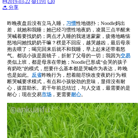
2019-03-22
1191
0
分享
昨晚夜盘后没有立马入睡，
习惯
性地德扑；Noodle妈出
差，就她和我睡；她已经习惯性地夜奶，凌晨三点半醒来
哭喊着要找奶奶；两点才入睡的我迷迷蒙蒙，疲倦地略恼
怒地问她找奶奶干嘛？楞是不回应，越哭越凶，最后母亲
抱去喂了；喝完回来后就不和我睡，早上起来还带着怒
气。都说小孩是面镜子，折射了父母的一切；我因为
交易
类似上班，都是母亲在带她；Noodle已形成“会哭的孩子
有奶吃”的模式，想要什么基本都是哭喊作为表达，昨晚
也是如此。
反省
昨晚行为，想着能尽快改变夜奶行为/根
断哭喊要求模式，有点和小孩较劲的意味，显得没有耐
心，拔苗助长。若干年前总结过，与人交道，最需要的是
耐心；现在交易
市场
，更需要
耐心
。