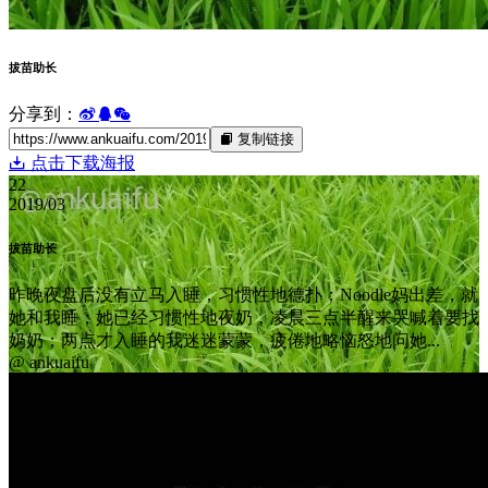
拔苗助长
分享到：
复制链接
点击下载海报
22
2019/03
拔苗助长
昨晚夜盘后没有立马入睡，习惯性地德扑；Noodle妈出差，就
她和我睡；她已经习惯性地夜奶，凌晨三点半醒来哭喊着要找
奶奶；两点才入睡的我迷迷蒙蒙，疲倦地略恼怒地问她...
@ ankuaifu