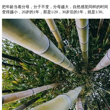
把年龄当着分母，分子不变，分母越大，自然感觉同样的时间
变得越小​，20岁的1年，那是1/20，30岁后的1年，就是1​/30。