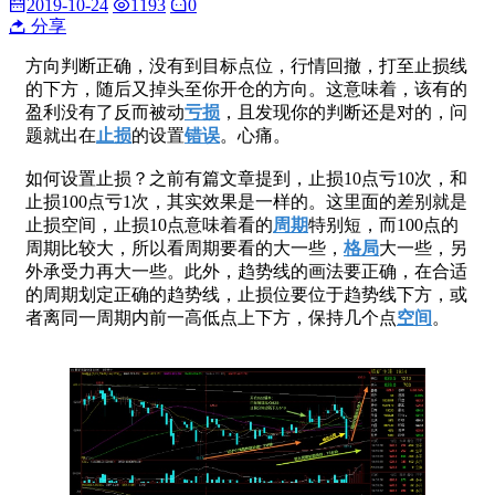
2019-10-24
1193
0
分享
方向判断正确，没有到目标点位，行情回撤，打至止损线
的下方，随后又掉头至你开仓的方向。这意味着，该有的
盈利没有了反而被动
亏损
，且发现你的判断还是对的，问
题就出在
止损
的设置
错误
。心痛。
如何设置止损？之前有篇文章提到，止损10点亏10次，和
止损100点亏1次，其实效果是一样的。这里面的差别就是
止损空间，止损10点意味着看的
周期
特别短，而100点的
周期比较大，所以看周期要看的大一些，
格局
大一些，另
外承受力再大一些。此外，趋势线的画法要正确，在合适
的周期划定正确的趋势线，止损位要位于趋势线下方，或
者离同一周期内前一高低点上下方，保持几个点
空间
。