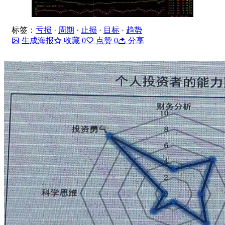
标签：
亏损
·
周期
·
止损
·
目标
·
趋势
生成海报
收藏
0
点赞
0
分享