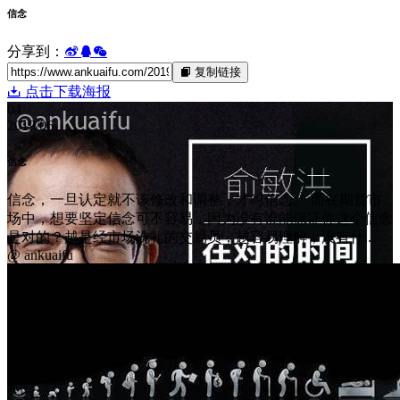
信念
分享到：
复制链接
点击下载海报
04
2019/06
信念
信念，一旦认定就不该修改和调整，才叫信念。 而在期货市
场中，想要坚定信念可不容易，因为没有谁能保证你这个信念
是对的？越是经市场洗礼的交易员，越容易理解，没有什...
@ ankuaifu