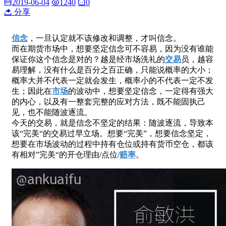
2019-06-04
1240
0
分享
信念
，一旦认定就不该修改和调整，才叫信念。
而在期货市场中，想要坚定信念可不容易，因为没有谁能
保证你这个信念是对的？越是经市场洗礼的
交易
员，越容
易理解，没有什么是百分之百正确，只能说概率的大小；
概率大并不代表一定就会发生，概率小的不代表一定不发
生；因此在
市场
的波动中，想要坚定信念，一定得有强大
的内心，以及有一整套完整的应对方法，既不能固执己
见，也不能随波逐流。
今天的交易，就是信念不坚定的结果：随波逐流，导致本
该“完美“的交易过早立场。想要“完美”，想要信念坚定，
想要在市场波动的过程中持有仓位或持有货币空仓，都该
有相对”完美“的开仓理由/点位/
赔率
。