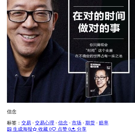
信念
标签：
交易
·
交易心理
·
信念
·
市场
·
期货
·
赔率
生成海报
收藏
0
点赞
0
分享