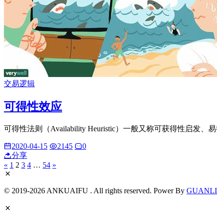
交易逻辑
可得性效应
可得性法则（Availability Heuristic）一般又称可获得性启发
2020-04-15
2145
0
分享
«
1
2
3
4
…
54
»
© 2019-2026 ANKUAIFU . All rights reserved. Power By
GUANL