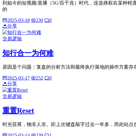
到如今的短视频/直播（5G/百千兆）时代，连选择权在某种
的
2025-03-18
230
0
分享
交易逻辑
知行合一为何难
原因是个问题：复盘的分析方法和最终执行落地的操作方案存
2025-03-17
252
0
分享
交易逻辑
重置Reset
时光荏苒，物非人非。距上次键盘敲字过去一年多，而此站点
2025-03-14
239
1