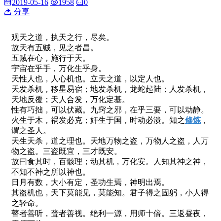
2019-05-16
1958
0
分享
观天之道，执天之行，尽矣。
故天有五贼，见之者昌。
五贼在心，施行于天。
宇宙在乎手，万化生乎身。
天性人也，人心机也。立天之道，以定人也。
天发杀机，移星易宿；地发杀机，龙蛇起陆；人发杀机，
天地反覆；天人合发，万化定基。
性有巧拙，可以伏藏。九窍之邪，在乎三要，可以动静。
火生于木，祸发必克；奸生于国，时动必溃。知之
修炼
，
谓之圣人。
天生天杀，道之理也。天地万物之盗，万物人之盗，人万
物之盗。三盗既宜，三才既安。
故曰食其时，百骸理；动其机，万化安。人知其神之神，
不知不神之所以神也。
日月有数，大小有定，圣功生焉，神明出焉。
其盗机也，天下莫能见，莫能知。君子得之固躬，小人得
之轻命。
瞽者善听，聋者善视。绝利一源，用师十倍。三返昼夜，