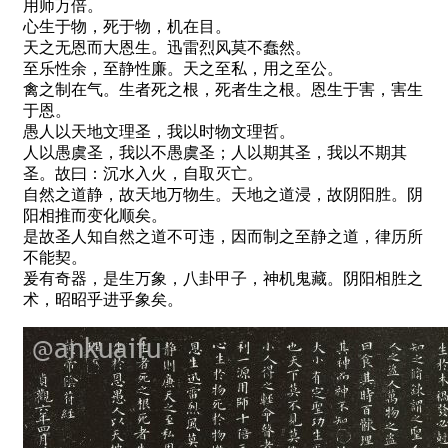
用师万倍。
心生于物，死于物，机在目。
天之无恩而大恩生。迅雷烈风莫不蠢然。
至乐性余，至静性廉。天之至私，用之至公。
禽之制在气。生者死之根，死者生之根。恩生于害，害生
于恩。
愚人以天地文理圣，我以时物文理哲。
人以愚虞圣，我以不愚虞圣；人以期其圣，我以不期其
圣。故曰：沉水入火，自取灭亡。
自然之道静，故天地万物生。天地之道浸，故阴阳胜。阴
阳相推而变化顺矣。
是故圣人知自然之道不可违，因而制之至静之道，律历所
不能契。
爰有奇器，是生万象，八卦甲子，神机鬼藏。阴阳相胜之
术，昭昭乎进乎象矣。