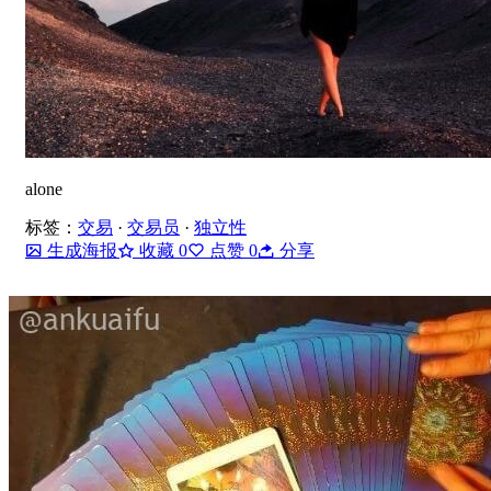
alone
标签：
交易
·
交易员
·
独立性
生成海报
收藏
0
点赞
0
分享