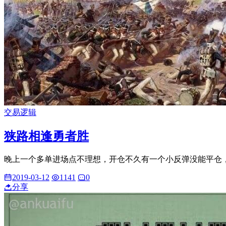
交易逻辑
狭路相逢勇者胜
晚上一个多单进场点不理想，开仓不久有一个小反弹没能平仓，
2019-03-12
1141
0
分享