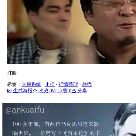
打脸
标签：
交易系统
·
止损
·
行情整理
·
趋势
生成海报
收藏
0
点赞
0
分享