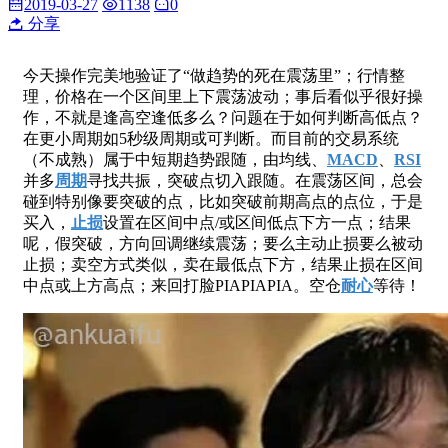
2019-03-27
1138
0
分享
今天操作完美地验证了“做趋势的死在震荡里”；行情整
理，价格在一个区间里上下震荡波动；事后看似乎很好操
作，不就是逢高空逢低多么？问题在于如何判断高低点？
在更小周期如5秒级周期或可判断。而目前的交易系统
（不成熟）属于中短期趋势跟随，由均线、
MACD
、
RSI
并多
周期
寻找共振，突破点切入跟随。在震荡区间，总会
碰到特别像要突破的点，比如突破前期高点的点位，于是
买入，
止损
设置在区间中点/或区间低点下方一点；结果
呢，假突破，方向回调继续震荡；要么主动止损要么被动
止损；卖空方式类似，卖在最低点下方，结果止损在区间
中点或上方高点；来回打脸PIAPIAPIA。空仓
耐心
等待！