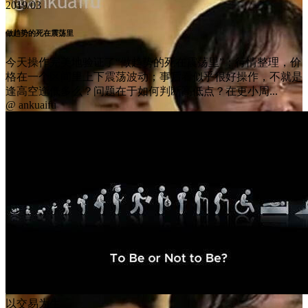
2019/03
做趋势的死在震荡里
今天操作完美地验证了“做趋势的死在震荡里”；行情整理，价
格在一个区间里上下震荡波动；事后看似乎很好操作，不就是
逢高空逢低多么？问题在于如何判断高低点？在更小周...
@ ankuaifu
以交易为生