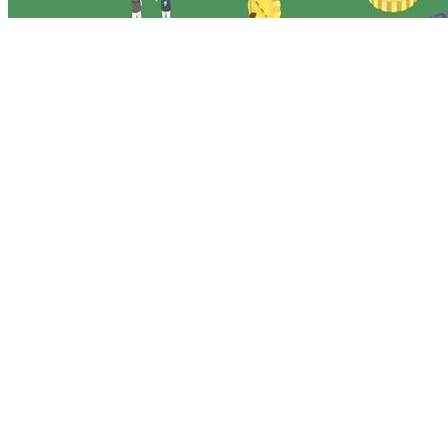
交易
分享到：
复制链接
点击下载海报
04
2019/01
交易
关于交易，2018的理解没大长进。交易，由交易双方、价格、
成交量、时间组成。K线体现了交易时间/价格空间；均线体现
了交易价格/时间；指标是价格/时间的抽象升维；趋势...
@ ankuaifu