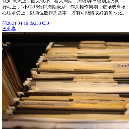
认知/意识上，随大做小，看大周期，周级别/日级别定方向；
行动上，1小时/15分钟周期级别，作为操作周期，进场或离场
心理承受上，以两位数作为基本，才有可能博取好的盈亏比。
2024-04-19
233
0
分享