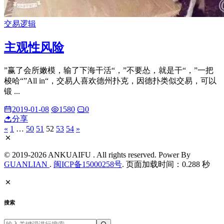
交易逻辑
主观性风险
”赢了会所嫩模，输了下海干活“，”不要怂，就是干“，”一把
梭哈“”All in“，交易人喜欢德州扑克，因德扑类似交易，可以
锻 ...
2019-01-08
1580
0
分享
«
1
…
50
51
52
53
54
»
© 2019-2026 ANKUAIFU . All rights reserved. Power By
GUANLIAN
.
闽ICP备15000258号
. 页面加载时间：0.288 秒
搜索